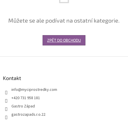
Můžete se ale podívat na ostatní kategorie.
ZPĚT DO OBCHODU
Z
á
p
a
Kontakt
t
info
@
myciprostredky.com
í
+420 731 958 181
Gastro Západ
gastrozapads.r.o.22