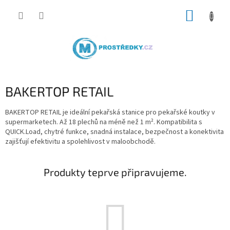
Přejít
NÁKUP
na
obsah
KOŠÍK
BAKERTOP RETAIL
BAKERTOP RETAIL je ideální pekařská stanice pro pekařské koutky v
supermarketech. Až 18 plechů na méně než 1 m². Kompatibilita s
QUICK.Load, chytré funkce, snadná instalace, bezpečnost a konektivita
zajišťují efektivitu a spolehlivost v maloobchodě.
Produkty teprve připravujeme.