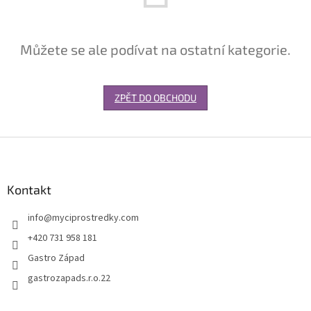
Můžete se ale podívat na ostatní kategorie.
ZPĚT DO OBCHODU
Z
á
p
a
Kontakt
t
info
@
myciprostredky.com
í
+420 731 958 181
Gastro Západ
gastrozapads.r.o.22