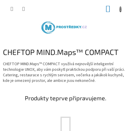
Přejít
NÁKUP
na
obsah
KOŠÍK
CHEFTOP MIND.Maps™ COMPACT
CHEFTOP MIND.Maps™ COMPACT využívá nejnovější inteligentní
technologie UNOX, aby vám poskytl praktickou podporu při vaší práci.
Catering, restaurace s rychlým servisem, večerka a jakákoli kuchyně,
kde je omezený prostor, ale ambice jsou nekonečné.
Produkty teprve připravujeme.