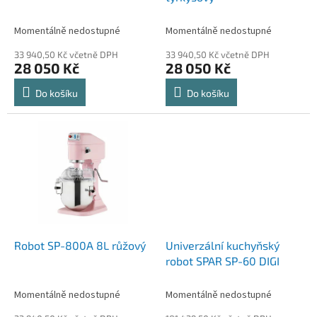
k
t
Momentálně nedostupné
Momentálně nedostupné
ů
33 940,50 Kč včetně DPH
33 940,50 Kč včetně DPH
28 050 Kč
28 050 Kč
Do košíku
Do košíku
Robot SP-800A 8L růžový
Univerzální kuchyňský
robot SPAR SP-60 DIGI
Momentálně nedostupné
Momentálně nedostupné