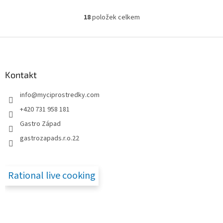
18
položek celkem
O
v
l
Z
á
á
d
p
a
a
Kontakt
c
t
í
info
@
myciprostredky.com
í
p
r
+420 731 958 181
v
Gastro Západ
k
y
gastrozapads.r.o.22
v
ý
p
i
Rational live cooking
s
u