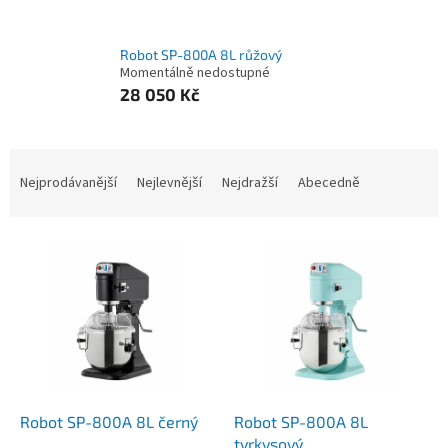
Robot SP-800A 8L růžový
Momentálně nedostupné
28 050 Kč
Ř
a
Nejprodávanější
Nejlevnější
Nejdražší
Abecedně
z
e
V
n
ý
í
p
p
i
r
s
o
p
d
r
u
o
k
d
t
Robot SP-800A 8L černý
Robot SP-800A 8L
u
ů
tyrkysový