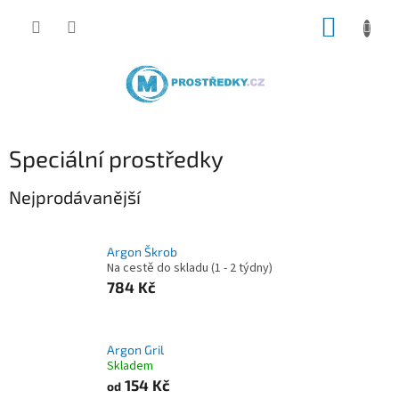
Přejít
NÁKUP
na
obsah
KOŠÍK
Speciální prostředky
Nejprodávanější
Argon Škrob
Na cestě do skladu (1 - 2 týdny)
784 Kč
Argon Gril
Skladem
154 Kč
od