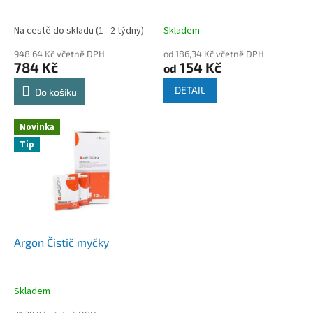
k
t
Na cestě do skladu (1 - 2 týdny)
Skladem
ů
948,64 Kč včetně DPH
od 186,34 Kč včetně DPH
784 Kč
154 Kč
od
DETAIL
Do košíku
Novinka
Tip
Argon Čistič myčky
Skladem