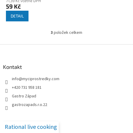
71,39 Kč včetně DPH
59 Kč
DETAIL
3
položek celkem
O
v
l
Z
á
á
d
p
a
a
Kontakt
c
t
í
info
@
myciprostredky.com
í
p
r
+420 731 958 181
v
Gastro Západ
k
y
gastrozapads.r.o.22
v
ý
p
i
Rational live cooking
s