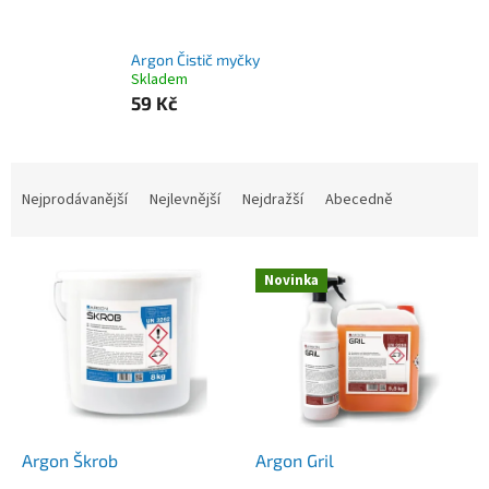
Argon Čistič myčky
Skladem
59 Kč
Ř
a
Nejprodávanější
Nejlevnější
Nejdražší
Abecedně
z
e
V
n
Novinka
ý
í
p
p
i
r
s
o
p
d
r
u
o
k
d
t
Argon Škrob
Argon Gril
u
ů