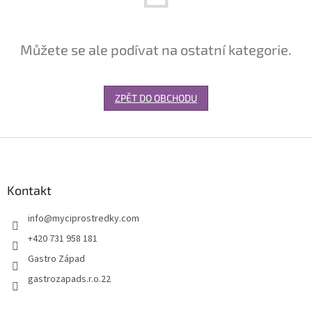
Můžete se ale podívat na ostatní kategorie.
ZPĚT DO OBCHODU
Z
á
p
a
Kontakt
t
info
@
myciprostredky.com
í
+420 731 958 181
Gastro Západ
gastrozapads.r.o.22