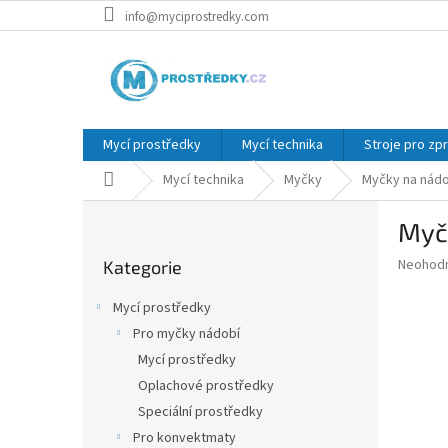
Přejít
info@myciprostredky.com
na
obsah
Mycí prostředky
Mycí technika
Stroje pro zp
Domů
Mycí technika
Myčky
Myčky na nádo
P
Myč
o
Přeskočit
s
Průměr
Neohod
Kategorie
kategorie
t
hodnoce
r
produkt
Mycí prostředky
a
je
Pro myčky nádobí
0,0
n
z
Mycí prostředky
n
5
í
Oplachové prostředky
hvězdič
p
Speciální prostředky
a
Pro konvektmaty