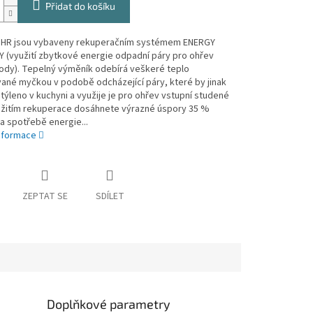
Přidat do košíku
 HR jsou vybaveny rekuperačním systémem ENERGY
 (využití zbytkové energie odpadní páry pro ohřev
vody). Tepelný výměník odebírá veškeré teplo
ané myčkou v podobě odcházející páry, které by jinak
týleno v kuchyni a využije je pro ohřev vstupní studené
užitím rekuperace dosáhnete výrazné úspory 35 %
a spotřebě energie...
informace
ZEPTAT SE
SDÍLET
Doplňkové parametry