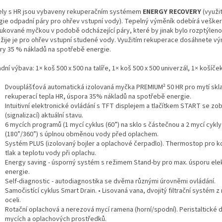
ly s HR jsou vybaveny rekuperačním systémem
ENERGY RECOVERY
(využi
gie odpadní páry pro ohřev vstupní vody). Tepelný výměník odebírá vešker
ukované myčkou v podobě odcházející páry, které by jinak bylo rozptýleno
užije je pro ohřev vstupní studené vody. Využitím rekuperace dosáhnete vý
ry 35 % nákladů na spotřebě energie.
dní výbava: 1× koš 500 x 500 na talíře, 1× koš 500 x 500 univerzál, 1× košíče
Dvouplášťová automatická izolovaná myčka PREMIUM² 50 HR pro mytí skla
rekuperací tepla HR, úspora 35% nákladů na spotřebě energie.
Intuitivní elektronické ovládání s TFT displejem a tlačítkem START se z
(signalizací) aktuální stavu.
6 mycích programů (1 mycí cyklus (60”) na sklo s částečnou a 2 mycí cykly
(180”/360”) s úplnou obměnou vody před oplachem.
Systém PLUS (izolovaný bojler a oplachové čerpadlo). Thermostop pro k
tlak a teplotu vody při oplachu.
Energy saving - úsporný systém s režimem Stand-by pro max. úsporu ele
energie.
Self-diagnostic - autodiagnostika se dvěma různými úrovněmi ovládání.
Samočistící cyklus Smart Drain. • Lisovaná vana, dvojitý filtrační systém z
oceli.
Rotační oplachová a nerezová mycí ramena (horní/spodní). Peristaltické
mycích a oplachových prostředků.