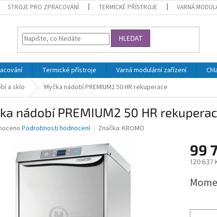
STROJE PRO ZPRACOVÁNÍ
TERMICKÉ PŘÍSTROJE
VARNÁ MODULÁ
HLEDAT
racování
Termické přístroje
Varná modulární zařízení
Chl
bí a sklo
Myčka nádobí PREMIUM2 50 HR rekuperace
ka nádobí PREMIUM2 50 HR rekupera
né
noceno
Podrobnosti hodnocení
Značka:
KROMO
ní
99 
u
120 637 
Měrná
Momen
cena:
ek.