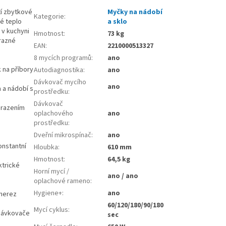
tí zbytkové
Myčky na nádobí
Kategorie
:
é teplo
a sklo
 v kuchyni
Hmotnost
:
73 kg
razné
EAN
:
2210000513327
8 mycích programů
:
ano
k na příbory
Autodiagnostika
:
ano
Dávkovač mycího
ano
 a nádobí s
prostředku
:
Dávkovač
obrazením
oplachového
ano
prostředku
:
Dveřní mikrospínač
:
ano
onstantní
Hloubka
:
610 mm
Hmotnost
:
64,5 kg
ktrické
Horní mycí /
ano / ano
oplachové rameno
:
Hygiene+
:
ano
 nerez
60/120/180/90/180
Mycí cyklus
:
 dávkovače
sec