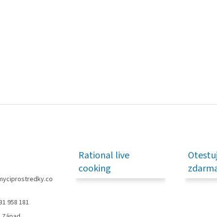
Rational live
Otestu
cooking
zdarma
myciprostredky.co
31 958 181
o Západ