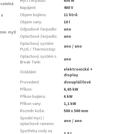
Mycí čerpadlo
:
650 W
vatelná
Napájení
:
400 V
Objem bojleru
:
11 litrů
 a
Objem vany
:
10 l
Odpadové čerpadlo
:
ano
min. mytí
Oplachové čerpadlo
:
ano
Oplachový systém
ano / ano
PLUS / Thermostop
:
Oplachový systém s
ano
Break Tank
:
elektronické +
Ovládání
:
display
Provedení
:
dvouplášťové
Příkon
:
6,65 kW
Příkon bojleru
:
6 kW
Příkon vany
:
1,1 kW
Rozměr koše
:
500 x 500 mm
Spodní mycí /
ano / ano
oplachové rameno
:
Spotřeba vody na
3,5 l