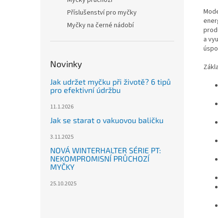
Myčky průchozí
Mode
Příslušenství pro myčky
ener
Myčky na černé nádobí
prod
a vy
úspo
Novinky
Zákla
Jak udržet myčku při životě? 6 tipů
pro efektivní údržbu
11.1.2026
Jak se starat o vakuovou baličku
3.11.2025
NOVÁ WINTERHALTER SÉRIE PT:
NEKOMPROMISNÍ PRŮCHOZÍ
MYČKY
25.10.2025