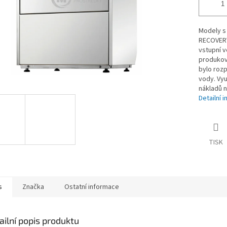
Modely s
RECOVERY
vstupní 
produkov
bylo rozp
vody. Vy
nákladů n
Detailní 
TISK
s
Značka
Ostatní informace
ailní popis produktu