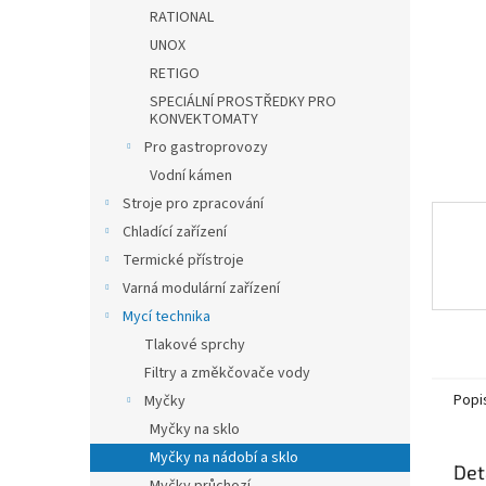
n
RATIONAL
e
UNOX
l
RETIGO
SPECIÁLNÍ PROSTŘEDKY PRO
KONVEKTOMATY
Pro gastroprovozy
Vodní kámen
Stroje pro zpracování
Chladící zařízení
Termické přístroje
Varná modulární zařízení
Mycí technika
Tlakové sprchy
Filtry a změkčovače vody
Popi
Myčky
Myčky na sklo
Myčky na nádobí a sklo
Det