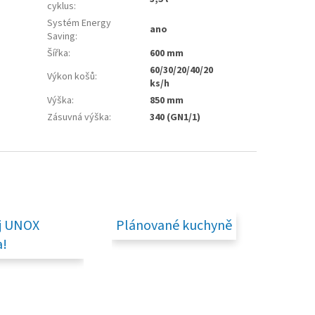
cyklus
:
Systém Energy
ano
Saving
:
Šířka
:
600 mm
60/30/20/40/20
Výkon košů
:
ks/h
Výška
:
850 mm
Zásuvná výška
:
340 (GN1/1)
j UNOX
Plánované kuchyně
!