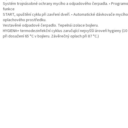
Systém trojnásobné ochrany mycího a odpadového čerpadla. • Programo
funkce
START, spuštění cyklu při zavření dveří. • Automatické dávkovače mycího
oplachového prostředku.
Vestavěné odpadové čerpadlo. Tepelná izolace bojleru.
HYGIENA+ termodezinfekční cyklus zaručující nejvyšší úroveň hygieny (10 
při dosažení 65 °C v bojleru. Závěrečný oplach při 87 °C.)