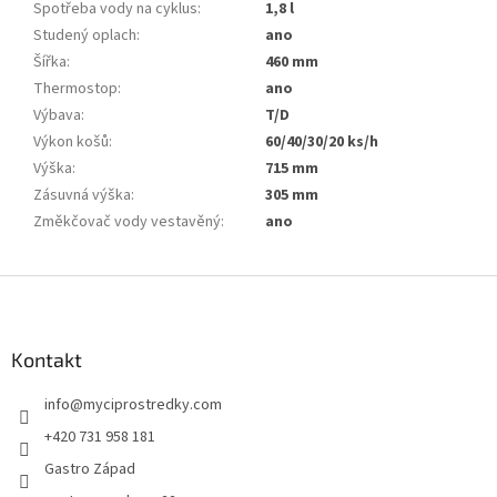
Spotřeba vody na cyklus
:
1,8 l
Studený oplach
:
ano
Šířka
:
460 mm
Thermostop
:
ano
Výbava
:
T/D
Výkon košů
:
60/40/30/20 ks/h
Výška
:
715 mm
Zásuvná výška
:
305 mm
Změkčovač vody vestavěný
:
ano
Z
á
p
a
Kontakt
t
info
@
myciprostredky.com
í
+420 731 958 181
Gastro Západ