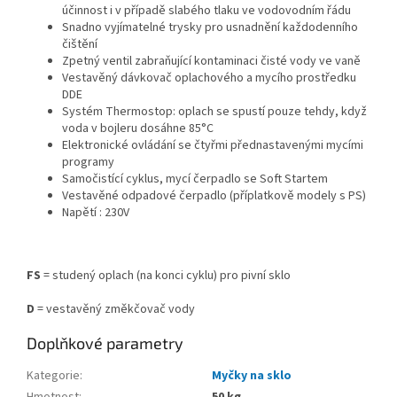
účinnost i v případě slabého tlaku ve vodovodním řádu
Snadno vyjímatelné trysky pro usnadnění každodenního
čištění
Zpetný ventil zabraňující kontaminaci čisté vody ve vaně
Vestavěný dávkovač oplachového a mycího prostředku
DDE
Systém Thermostop: oplach se spustí pouze tehdy, když
voda v bojleru dosáhne 85°C
Elektronické ovládání se čtyřmi přednastavenými mycími
programy
Samočistící cyklus, mycí čerpadlo se Soft Startem
Vestavěné odpadové čerpadlo (příplatkově modely s PS)
Napětí : 230V
FS
= studený oplach (na konci cyklu) pro pivní sklo
D
= vestavěný změkčovač vody
Doplňkové parametry
Kategorie
:
Myčky na sklo