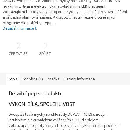
HACCP. Dvouplášťové izolované myčky na sklo řady DUPLA T 40 LS s
novým intuitivním elektronickým ovládáním a LED displejem
zobrazujícím teploty vany a bojleru, mycí cyklus a další provozní hlášení
a případná alarmová hlášení. K dispozici jsou 4 různě dlouhé mycí
programy dle potřeby, typu...
Detailní informace
ZEPTAT SE
SDÍLET
Popis
Podobné (1)
Značka
Ostatní informace
Detailní popis produktu
VÝKON, SÍLA, SPOLEHLIVOST
Dvouplášťové myčky na sklo řady DUPLA T 40 LS s novým
intuitivním elektronickým ovládáním a LED displejem
zobrazujícím teploty vany a bojleru, mycí cyklus a další provozní