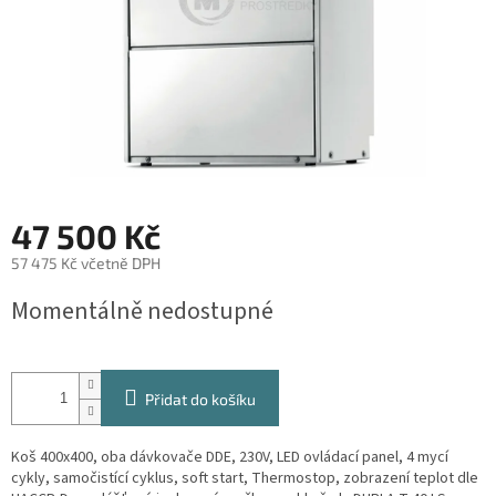
47 500 Kč
57 475 Kč včetně DPH
Měrná
Momentálně nedostupné
cena:
Přidat do košíku
Koš 400x400, oba dávkovače DDE, 230V, LED ovládací panel, 4 mycí
cykly, samočistící cyklus, soft start, Thermostop, zobrazení teplot dle