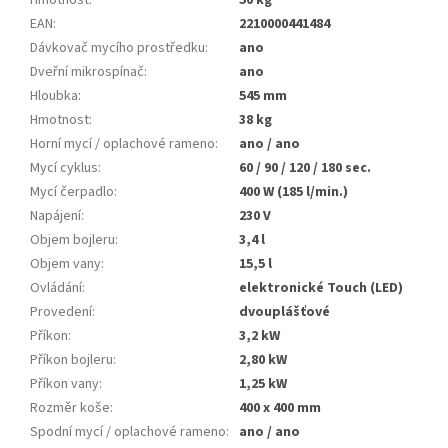
Hmotnost
:
50 kg
EAN
:
2210000441484
Dávkovač mycího prostředku
:
ano
Dveřní mikrospínač
:
ano
Hloubka
:
545 mm
Hmotnost
:
38 kg
Horní mycí / oplachové rameno
:
ano / ano
Mycí cyklus
:
60 / 90 / 120 / 180 sec.
Mycí čerpadlo
:
400 W (185 l/min.)
Napájení
:
230 V
Objem bojleru
:
3,4 l
Objem vany
:
15,5 l
Ovládání
:
elektronické Touch (LED)
Provedení
:
dvouplášťové
Příkon
:
3,2 kW
Příkon bojleru
:
2,80 kW
Příkon vany
:
1,25 kW
Rozměr koše
:
400 x 400 mm
Spodní mycí / oplachové rameno
:
ano / ano