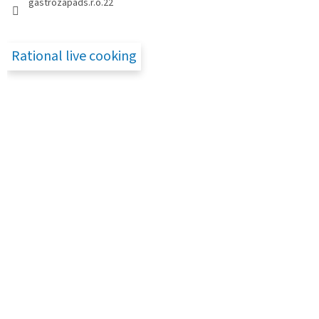
gastrozapads.r.o.22
Rational live cooking