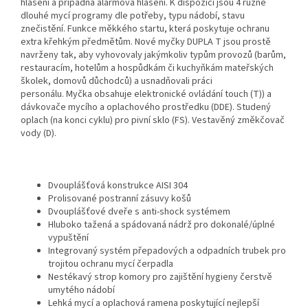
hlášení a případná alarmová hlášení. K dispozici jsou 4 různě
dlouhé mycí programy dle potřeby, typu nádobí, stavu
znečistění. Funkce měkkého startu, která poskytuje ochranu
extra křehkým předmětům. Nové myčky DUPLA T jsou prostě
navrženy tak, aby vyhovovaly jakýmkoliv typům provozů (barům,
restauracím, hotelům a hospůdkám či kuchyňkám mateřských
školek, domovů důchodců) a usnadňovali práci
personálu. Myčka obsahuje elektronické ovládání touch (T)) a
dávkovače mycího a oplachového prostředku (DDE). Studený
oplach (na konci cyklu) pro pivní sklo (FS). Vestavěný změkčovač
vody (D).
Dvouplášťová konstrukce AISI 304
Prolisované postranní zásuvy košů
Dvouplášťové dveře s anti-shock systémem
Hluboko tažená a spádovaná nádrž pro dokonalé/úplné
vypuštění
Integrovaný systém přepadových a odpadních trubek pro
trojitou ochranu mycí čerpadla
Nestékavý strop komory pro zajištění hygieny čerstvě
umytého nádobí
Lehká mycí a oplachová ramena poskytující nejlepší