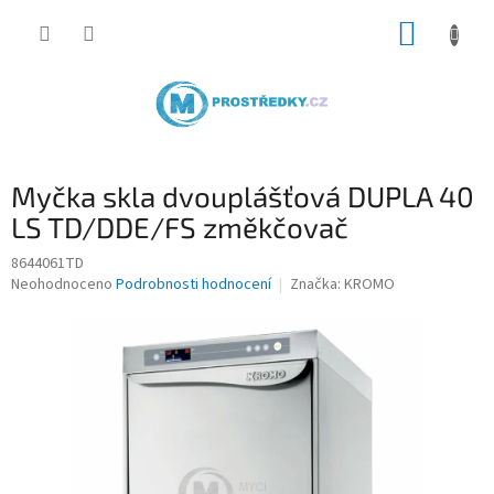
Přejít
NÁKUP
na
obsah
KOŠÍK
Myčka skla dvouplášťová DUPLA 40
LS TD/DDE/FS změkčovač
8644061TD
Průměrné
Neohodnoceno
Podrobnosti hodnocení
Značka:
KROMO
hodnocení
produktu
je
0,0
z
5
hvězdiček.