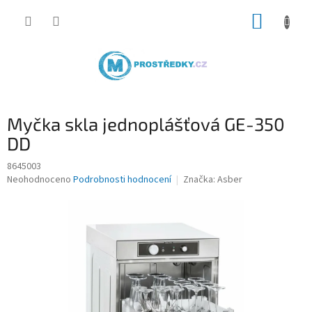
Přejít
NÁKUP
na
obsah
KOŠÍK
Myčka skla jednoplášťová GE-350
DD
8645003
Průměrné
Neohodnoceno
Podrobnosti hodnocení
Značka:
Asber
hodnocení
produktu
je
0,0
z
5
hvězdiček.