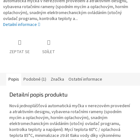
automatická myčka v nerezovém provedení a atraktivním designu,
vybavena rotačními rameny (spodním mycím a oplachovým, horním
oplachovým), snadným elektromechanickým ovládáním (otočný
ovladač programu, kontrolka teploty a...
Detailní informace
ZEPTAT SE
SDÍLET
Popis
Podobné (1)
Značka
Ostatní informace
Detailní popis produktu
Nová jednoplášťová automatická myčka v nerezovém provedení
a atraktivním designu, vybavena rotačními rameny (spodním
mycím a oplachovým, horním oplachovým), snadným
elektromechanickým ovládáním (otočný ovladač programu,
kontrolka teploty a napájení). Mycí teplota 60°C / oplachová
teplota 85°C, minimalizace ztrát tlaku vody díky výkonnému