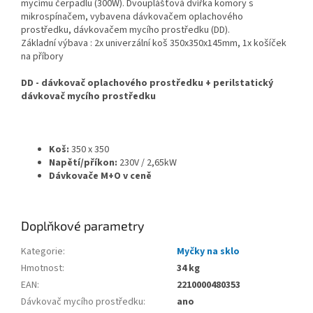
mycímu čerpadlu (300W). Dvouplášťová dvířka komory s
mikrospínačem, vybavena dávkovačem oplachového
prostředku, dávkovačem mycího prostředku (DD).
Základní výbava : 2x univerzální koš 350x350x145mm, 1x košíček
na příbory
DD - dávkovač oplachového prostředku + perilstatický
dávkovač mycího prostředku
Koš:
350 x 350
Napětí/příkon:
230V / 2,65kW
Dávkovače M+O v ceně
Doplňkové parametry
Kategorie
:
Myčky na sklo
Hmotnost
:
34 kg
EAN
:
2210000480353
Dávkovač mycího prostředku
:
ano