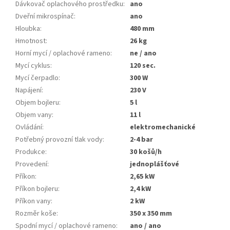
Dávkovač oplachového prostředku
:
ano
Dveřní mikrospínač
:
ano
Hloubka
:
480 mm
Hmotnost
:
26 kg
Horní mycí / oplachové rameno
:
ne / ano
Mycí cyklus
:
120 sec.
Mycí čerpadlo
:
300 W
Napájení
:
230 V
Objem bojleru
:
5 l
Objem vany
:
11 l
Ovládání
:
elektromechanické
Potřebný provozní tlak vody
:
2-4 bar
Produkce
:
30 košů/h
Provedení
:
jednoplášťové
Příkon
:
2,65 kW
Příkon bojleru
:
2,4 kW
Příkon vany
:
2 kW
Rozměr koše
:
350 x 350 mm
Spodní mycí / oplachové rameno
:
ano / ano