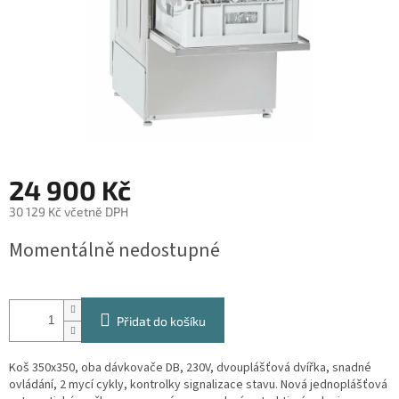
24 900 Kč
30 129 Kč včetně DPH
Měrná
Momentálně nedostupné
cena:
Přidat do košíku
Koš 350x350, oba dávkovače DB, 230V, dvouplášťová dvířka, snadné
ovládání, 2 mycí cykly, kontrolky signalizace stavu. Nová jednoplášťová