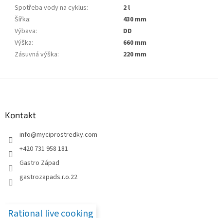
Spotřeba vody na cyklus
:
2 l
Šířka
:
430 mm
Výbava
:
DD
Výška
:
660 mm
Zásuvná výška
:
220 mm
Z
á
p
a
Kontakt
t
info
@
myciprostredky.com
í
+420 731 958 181
Gastro Západ
gastrozapads.r.o.22
Rational live cooking