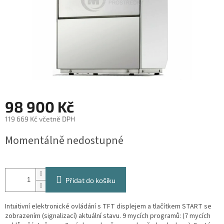
98 900 Kč
119 669 Kč včetně DPH
Měrná
Momentálně nedostupné
cena:
Přidat do košíku
Intuitivní elektronické ovládání s TFT displejem a tlačítkem START se
zobrazením (signalizací) aktuální stavu. 9 mycích programů: (7 mycích