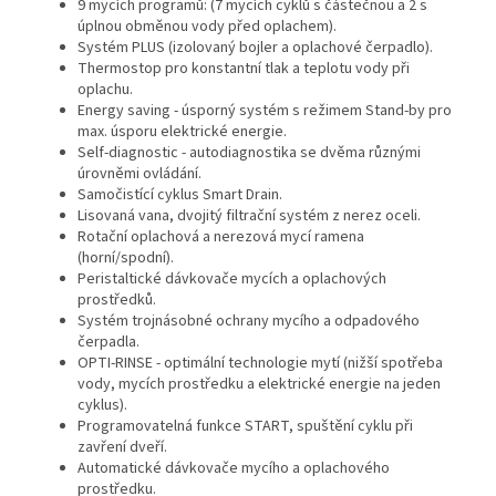
9 mycích programů: (7 mycích cyklů s částečnou a 2 s
úplnou obměnou vody před oplachem).
Systém PLUS (izolovaný bojler a oplachové čerpadlo).
Thermostop pro konstantní tlak a teplotu vody při
oplachu.
Energy saving - úsporný systém s režimem Stand-by pro
max. úsporu elektrické energie.
Self-diagnostic - autodiagnostika se dvěma různými
úrovněmi ovládání.
Samočistící cyklus Smart Drain.
Lisovaná vana, dvojitý filtrační systém z nerez oceli.
Rotační oplachová a nerezová mycí ramena
(horní/spodní).
Peristaltické dávkovače mycích a oplachových
prostředků.
Systém trojnásobné ochrany mycího a odpadového
čerpadla.
OPTI-RINSE - optimální technologie mytí (nižší spotřeba
vody, mycích prostředku a elektrické energie na jeden
cyklus).
Programovatelná funkce START, spuštění cyklu při
zavření dveří.
Automatické dávkovače mycího a oplachového
prostředku.