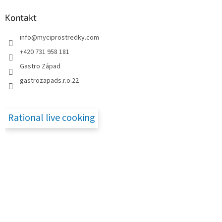
p
a
Kontakt
t
info
@
myciprostredky.com
í
+420 731 958 181
Gastro Západ
gastrozapads.r.o.22
Rational live cooking