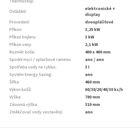
Thermostop
:
elektronické +
Ovládání
:
display
Provedení
:
dvouplášťové
Příkon
:
3,25 kW
Příkon bojleru
:
3 kW
Příkon vany
:
2,1 kW
Rozměr koše
:
400 x 400 mm
Spodní mycí / oplachové rameno
:
ano / ano
Spotřeba vody na cyklus
:
3 l
Systém Energy Saving
:
ano
Šířka
:
460 mm
Výkon košů
:
60/30/20/40/30 ks/h
Výška
:
780 mm
Zásuvná výška
:
310 mm
Změkčovač vody vestavěný
:
ano
Z
á