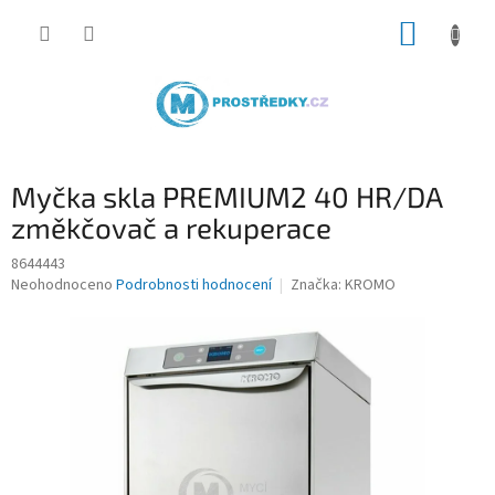
Přejít
NÁKUP
na
obsah
KOŠÍK
Myčka skla PREMIUM2 40 HR/DA
změkčovač a rekuperace
8644443
Průměrné
Neohodnoceno
Podrobnosti hodnocení
Značka:
KROMO
hodnocení
produktu
je
0,0
z
5
hvězdiček.