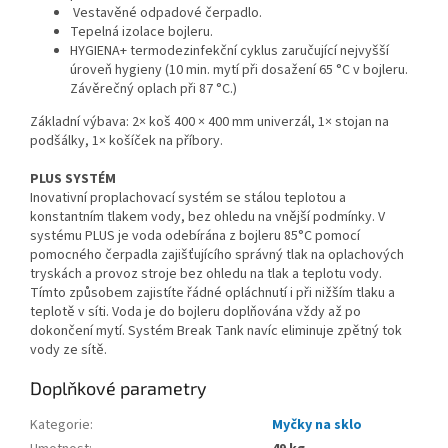
Vestavěné odpadové čerpadlo.
Tepelná izolace bojleru.
HYGIENA+ termodezinfekční cyklus zaručující nejvyšší
úroveň hygieny (10 min. mytí při dosažení 65 °C v bojleru.
Závěrečný oplach při 87 °C.)
Základní výbava: 2× koš 400 × 400 mm univerzál, 1× stojan na
podšálky, 1× košíček na příbory.
PLUS SYSTÉM
Inovativní proplachovací systém se stálou teplotou a
konstantním tlakem vody, bez ohledu na vnější podmínky. V
systému PLUS je voda odebírána z bojleru 85°C pomocí
pomocného čerpadla zajišťujícího správný tlak na oplachových
tryskách a provoz stroje bez ohledu na tlak a teplotu vody.
Tímto způsobem zajistíte řádné opláchnutí i při nižším tlaku a
teplotě v síti. Voda je do bojleru doplňována vždy až po
dokončení mytí. Systém Break Tank navíc eliminuje zpětný tok
vody ze sítě.
Doplňkové parametry
Kategorie
:
Myčky na sklo