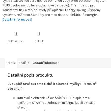
cyklů s částečnou a 2 s úplnou obměnou vody před oplachem). Systém
PLUS (izolovaný bojler a oplachové čerpadlo). Thermostop pro
konstantní tlak a teplotu vody při oplachu. Energy saving - úsporný
systém s režimem Stand-by pro max. úsporu elektrické energie...
Detailní informace
ZEPTAT SE
SDÍLET
Popis
Značka
Ostatní informace
Detailní popis produktu
Dvouplášťové automatické izolované myčky PREMIUM²
obsahují:
Intuitivní elektronické ovládání s TFT displejem a
tlačítkem START se zobrazením (signalizací) aktuální
stavu.