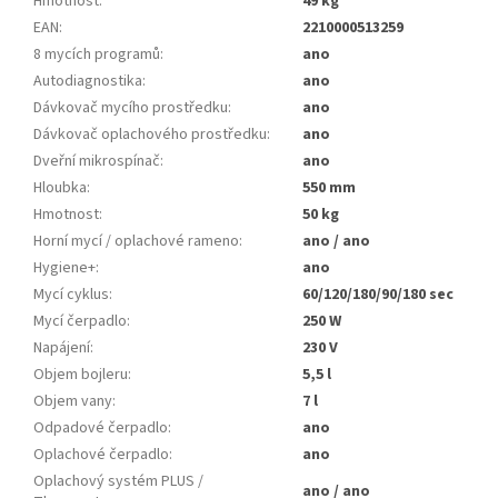
Hmotnost
:
49 kg
EAN
:
2210000513259
8 mycích programů
:
ano
Autodiagnostika
:
ano
Dávkovač mycího prostředku
:
ano
Dávkovač oplachového prostředku
:
ano
Dveřní mikrospínač
:
ano
Hloubka
:
550 mm
Hmotnost
:
50 kg
Horní mycí / oplachové rameno
:
ano / ano
Hygiene+
:
ano
Mycí cyklus
:
60/120/180/90/180 sec
Mycí čerpadlo
:
250 W
Napájení
:
230 V
Objem bojleru
:
5,5 l
Objem vany
:
7 l
Odpadové čerpadlo
:
ano
Oplachové čerpadlo
:
ano
Oplachový systém PLUS /
ano / ano