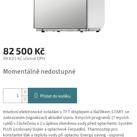
82 500 Kč
99 825 Kč včetně DPH
Měrná
Momentálně nedostupné
cena:
Přidat do košíku
Intuitivní elektronické ovládání s TFT displejem a tlačítkem START se
zobrazením (signalizací) aktuální stavu. 9 mycích programů: (7 mycích
cyklů s částečnou a 2 s úplnou obměnou vody před oplachem). Systém
PLUS (izolovaný bojler a oplachové čerpadlo). Thermostop pro
konstantní tlak a teplotu vody při oplachu. Energy saving - úsporný