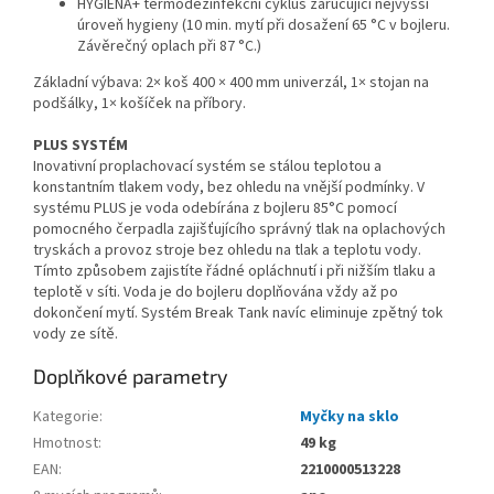
HYGIENA+ termodezinfekční cyklus zaručující nejvyšší
úroveň hygieny (10 min. mytí při dosažení 65 °C v bojleru.
Závěrečný oplach při 87 °C.)
Základní výbava: 2× koš 400 × 400 mm univerzál, 1× stojan na
podšálky, 1× košíček na příbory.
PLUS SYSTÉM
Inovativní proplachovací systém se stálou teplotou a
konstantním tlakem vody, bez ohledu na vnější podmínky. V
systému PLUS je voda odebírána z bojleru 85°C pomocí
pomocného čerpadla zajišťujícího správný tlak na oplachových
tryskách a provoz stroje bez ohledu na tlak a teplotu vody.
Tímto způsobem zajistíte řádné opláchnutí i při nižším tlaku a
teplotě v síti. Voda je do bojleru doplňována vždy až po
dokončení mytí. Systém Break Tank navíc eliminuje zpětný tok
vody ze sítě.
Doplňkové parametry
Kategorie
:
Myčky na sklo
Hmotnost
:
49 kg
EAN
:
2210000513228