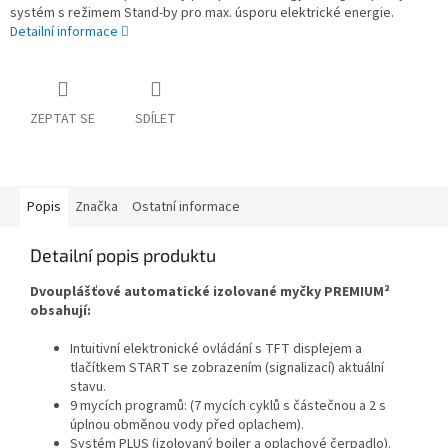
systém s režimem Stand-by pro max. úsporu elektrické energie.
Detailní informace
ZEPTAT SE
SDÍLET
Popis
Značka
Ostatní informace
Detailní popis produktu
Dvouplášťové automatické izolované myčky PREMIUM²
obsahují:
Intuitivní elektronické ovládání s TFT displejem a
tlačítkem START se zobrazením (signalizací) aktuální
stavu.
9 mycích programů: (7 mycích cyklů s částečnou a 2 s
úplnou obměnou vody před oplachem).
Systém PLUS (izolovaný bojler a oplachové čerpadlo).