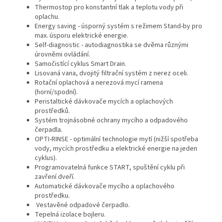
Thermostop pro konstantní tlak a teplotu vody při
oplachu.
Energy saving - úsporný systém s režimem Stand-by pro
max. úsporu elektrické energie.
Self-diagnostic - autodiagnostika se dvěma různými
úrovněmi ovládání.
Samočistící cyklus Smart Drain.
Lisovaná vana, dvojitý filtrační systém z nerez oceli.
Rotační oplachová a nerezová mycí ramena
(horní/spodní).
Peristaltické dávkovače mycích a oplachových
prostředků.
Systém trojnásobné ochrany mycího a odpadového
čerpadla.
OPTI-RINSE - optimální technologie mytí (nižší spotřeba
vody, mycích prostředku a elektrické energie na jeden
cyklus).
Programovatelná funkce START, spuštění cyklu při
zavření dveří.
Automatické dávkovače mycího a oplachového
prostředku.
Vestavěné odpadové čerpadlo.
Tepelná izolace bojleru.