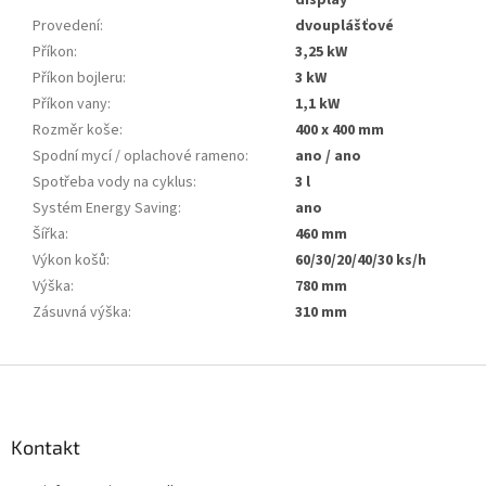
display
Provedení
:
dvouplášťové
Příkon
:
3,25 kW
Příkon bojleru
:
3 kW
Příkon vany
:
1,1 kW
Rozměr koše
:
400 x 400 mm
Spodní mycí / oplachové rameno
:
ano / ano
Spotřeba vody na cyklus
:
3 l
Systém Energy Saving
:
ano
Šířka
:
460 mm
Výkon košů
:
60/30/20/40/30 ks/h
Výška
:
780 mm
Zásuvná výška
:
310 mm
Z
á
p
a
Kontakt
t