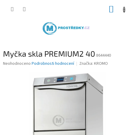
Přejít
NÁKUP
na
obsah
KOŠÍK
Myčka skla PREMIUM2 40
8644440
Průměrné
Neohodnoceno
Podrobnosti hodnocení
Značka:
KROMO
hodnocení
produktu
je
0,0
z
5
hvězdiček.