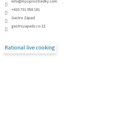
info
@
myciprostredky.com
í
+420 731 958 181
Gastro Západ
gastrozapads.r.o.22
Rational live cooking