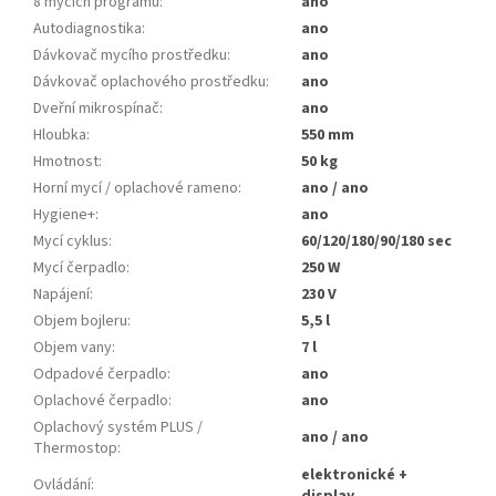
8 mycích programů
:
ano
Autodiagnostika
:
ano
Dávkovač mycího prostředku
:
ano
Dávkovač oplachového prostředku
:
ano
Dveřní mikrospínač
:
ano
Hloubka
:
550 mm
Hmotnost
:
50 kg
Horní mycí / oplachové rameno
:
ano / ano
Hygiene+
:
ano
Mycí cyklus
:
60/120/180/90/180 sec
Mycí čerpadlo
:
250 W
Napájení
:
230 V
Objem bojleru
:
5,5 l
Objem vany
:
7 l
Odpadové čerpadlo
:
ano
Oplachové čerpadlo
:
ano
Oplachový systém PLUS /
ano / ano
Thermostop
:
elektronické +
Ovládání
: