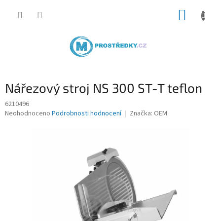
Přejít
NÁKUP
na
obsah
KOŠÍK
Nářezový stroj NS 300 ST-T teflon
6210496
Průměrné
Neohodnoceno
Podrobnosti hodnocení
Značka:
OEM
hodnocení
produktu
je
0,0
z
5
hvězdiček.