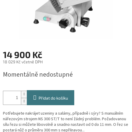
14 900 Kč
18 029 Kč včetně DPH
Měrná
Momentálně nedostupné
cena:
Přidat do košíku
Potřebujete nakrájet uzeniny a salámy, případně i sýry? S manuálním
nářezovým strojem NS 300 ST/T to není žádný problém. Požadovanou
sílu řezu si můžete libovolně a snadno nastavit od 0 do 11 mm. O řez se
postará nůž o průměru 300 mm s nepřilnavou...