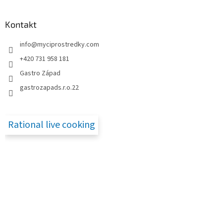
á
p
a
Kontakt
t
info
@
myciprostredky.com
í
+420 731 958 181
Gastro Západ
gastrozapads.r.o.22
Rational live cooking