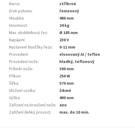
Barva
:
stříbrná
Druh pohonu
:
řemenový
Hloubka
:
480 mm
Hmotnost
:
24 kg
Max. obdélníkový řez
:
Ø 185 mm
Napájení
:
230 V
Nastavení tloušťky řezu
:
0-11 mm
Provedení
:
eloxovaný AI / teflon
Provedení nože
:
hladký, teflonový
Průměr nože
:
300 mm
Příkon
:
250 W
Šířka
:
570 mm
Uložení vozíku
:
šikmé
Výška
:
400 mm
Zařízení na broušení nože
:
ano
Zatížení (lehký provoz)
:
max. do 10 min.
Z