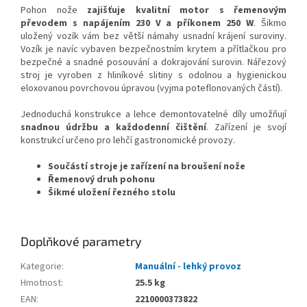
Pohon nože
zajišťuje kvalitní motor s řemenovým
převodem
s napájením 230 V a příkonem 250 W
. Šikmo
uložený vozík vám bez větší námahy usnadní krájení suroviny.
Vozík je navíc vybaven bezpečnostním krytem a přítlačkou pro
bezpečné a snadné posouvání a dokrajování surovin. Nářezový
stroj je vyroben z hliníkové slitiny s odolnou a hygienickou
eloxovanou povrchovou úpravou (vyjma poteflonovaných částí).
Jednoduchá konstrukce a lehce demontovatelné díly umožňují
snadnou údržbu a každodenní čištění
. Zařízení je svojí
konstrukcí určeno pro lehčí gastronomické provozy.
Součástí stroje je zařízení na broušení nože
Řemenový druh pohonu
Šikmé uložení řezného stolu
Doplňkové parametry
Kategorie
:
Manuální - lehký provoz
Hmotnost
:
25.5 kg
EAN
:
2210000373822