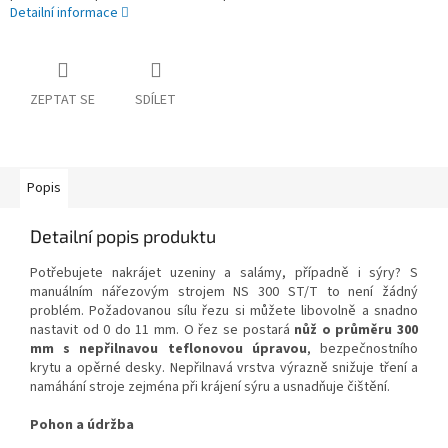
Detailní informace
ZEPTAT SE
SDÍLET
Popis
Detailní popis produktu
Potřebujete nakrájet uzeniny a salámy, případně i sýry? S
manuálním nářezovým strojem NS 300 ST/T to není žádný
problém. Požadovanou sílu řezu si můžete libovolně a snadno
nastavit od 0 do 11 mm. O řez se postará
nůž o průměru 300
mm s nepřilnavou teflonovou úpravou
, bezpečnostního
krytu a opěrné desky. Nepřilnavá vrstva výrazně snižuje tření a
namáhání stroje zejména při krájení sýru a usnadňuje čištění.
Pohon a údržba