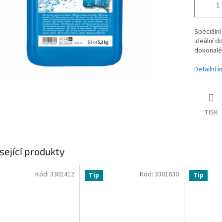
Speciáln
ideální d
dokonalé 
Detailní 
TISK
sející produkty
Kód:
3301412
Kód:
3301630
Tip
Tip