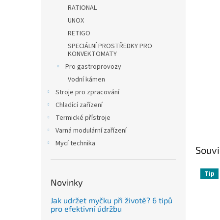
n
RATIONAL
e
UNOX
l
RETIGO
SPECIÁLNÍ PROSTŘEDKY PRO
KONVEKTOMATY
Pro gastroprovozy
Vodní kámen
Stroje pro zpracování
Chladící zařízení
Termické přístroje
Varná modulární zařízení
Mycí technika
Souvi
Tip
Novinky
Jak udržet myčku při životě? 6 tipů
pro efektivní údržbu