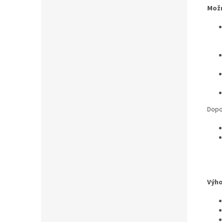
Možn
Dopo
Výho