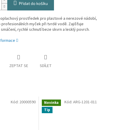
Přidat do košíku
í oplachový prostředek pro plastové a nerezové nádobí,
o profesionálních myček při tvrdé vodě. Zajišťuje
smáčení, rychlé schnutí beze skvrn a lesklý povrch.
informace
ZEPTAT SE
SDÍLET
Kód:
20000590
Kód:
ARG-1201-011
Novinka
Tip