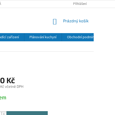
RNÍ ZAŘÍZENÍ
CHLADÍCÍ ZAŘÍZENÍ
MYCÍ TECHNIKA
Přihlášení
NÁKUPNÍ
Prázdný košík
KOŠÍK
adící zařízení
Plánování kuchyní
Obchodní podmínky
Kon
40 Kč
 Kč včetně DPH
dem