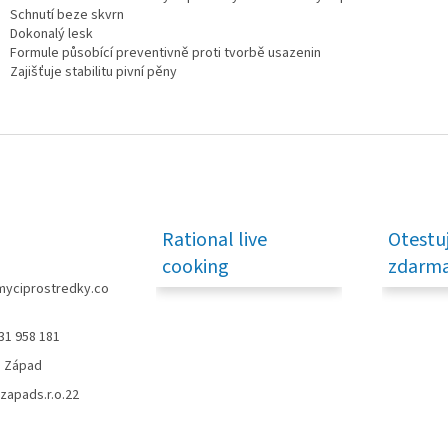
Schnutí beze skvrn
Dokonalý lesk
Formule působící preventivně proti tvorbě usazenin
Zajišťuje stabilitu pivní pěny
Rational live
Otestu
cooking
zdarma
myciprostredky.co
31 958 181
o Západ
zapads.r.o.22