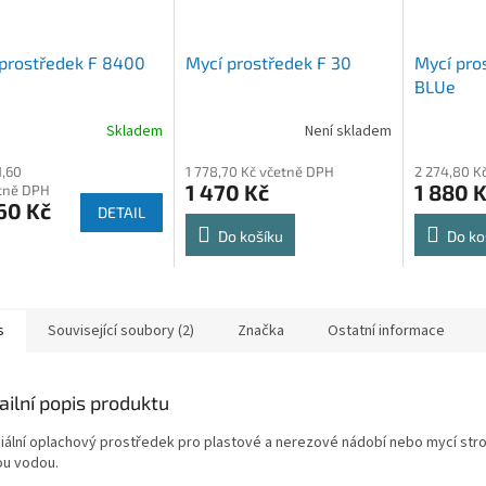
prostředek F 8400
Mycí prostředek F 30
Mycí pro
BLUe
Skladem
Není skladem
1,60
1 778,70 Kč včetně DPH
2 274,80 K
1 470 Kč
1 880 
tně DPH
60 Kč
DETAIL
Do košíku
Do ko
s
Související soubory (2)
Značka
Ostatní informace
ailní popis produktu
iální oplachový prostředek pro plastové a nerezové nádobí nebo mycí stroj 
ou vodou.