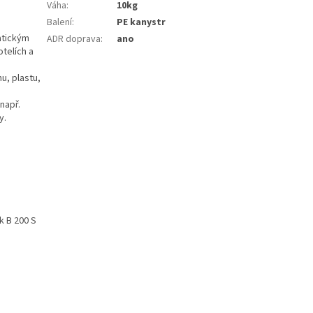
Váha
:
10kg
Balení
:
PE kanystr
atickým
ADR doprava
:
ano
telích a
u, plastu,
např.
y.
k B 200 S