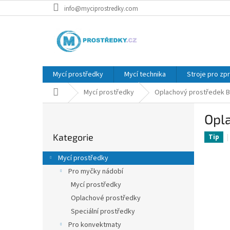
Přejít
info@myciprostredky.com
na
obsah
Mycí prostředky
Mycí technika
Stroje pro zp
Domů
Mycí prostředky
Oplachový prostředek B
P
Opl
o
Přeskočit
s
Kategorie
kategorie
Tip
t
r
Mycí prostředky
a
Pro myčky nádobí
n
Mycí prostředky
n
í
Oplachové prostředky
p
Speciální prostředky
a
Pro konvektmaty