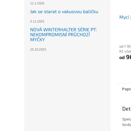
11.1.2026
Jak se starat o vakuovou baličku
Mycí 
3.11.2025
NOVÁ WINTERHALTER SÉRIE PT:
NEKOMPROMISNÍ PRŮCHOZÍ
MYČKY
od 1 16
25.10.2025
Kč vče
9
od
Popi
Det
Spec
tvrd