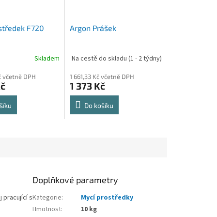
středek F720
Argon Prášek
Skladem
Na cestě do skladu (1 - 2 týdny)
č včetně DPH
1 661,33 Kč včetně DPH
Kč
1 373 Kč
šíku
Do košíku
Doplňkové parametry
pracující s
Kategorie
:
Mycí prostředky
Hmotnost
:
10 kg