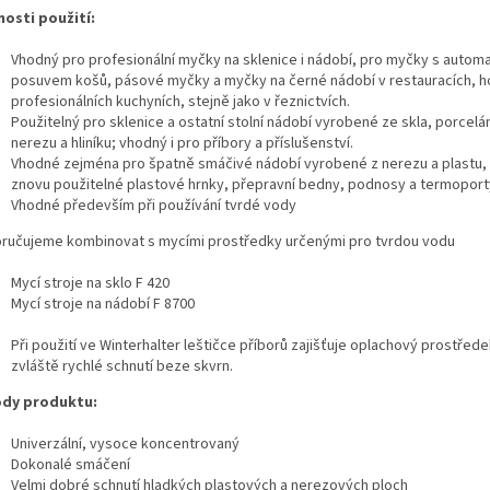
osti použití:
Vhodný pro profesionální myčky na sklenice i nádobí, pro myčky s autom
posuvem košů, pásové myčky a myčky na černé nádobí v restauracích, ho
profesionálních kuchyních, stejně jako v řeznictvích.
Použitelný pro sklenice a ostatní stolní nádobí vyrobené ze skla, porcelán
nerezu a hliníku; vhodný i pro příbory a příslušenství.
Vhodné zejména pro špatně smáčivé nádobí vyrobené z nerezu a plastu, 
znovu použitelné plastové hrnky, přepravní bedny, podnosy a termoport
Vhodné především při používání tvrdé vody
ručujeme kombinovat s mycími prostředky určenými pro tvrdou vodu
Mycí stroje na sklo F 420
Mycí stroje na nádobí F 8700
Při použití ve Winterhalter leštičce příborů zajišťuje oplachový prostřede
zvláště rychlé schnutí beze skvrn.
dy produktu:
Univerzální, vysoce koncentrovaný
Dokonalé smáčení
Velmi dobré schnutí hladkých plastových a nerezových ploch