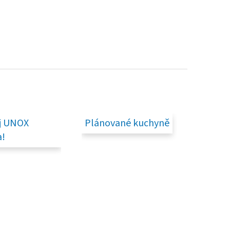
j UNOX
Plánované kuchyně
!