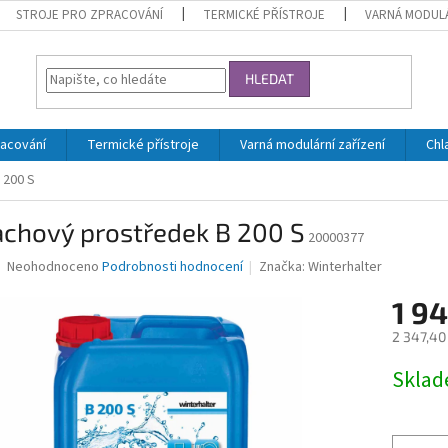
STROJE PRO ZPRACOVÁNÍ
TERMICKÉ PŘÍSTROJE
VARNÁ MODULÁ
HLEDAT
racování
Termické přístroje
Varná modulární zařízení
Chl
 200 S
achový prostředek B 200 S
20000377
Průměrné
Neohodnoceno
Podrobnosti hodnocení
Značka:
Winterhalter
hodnocení
produktu
1 9
je
2 347,40
0,0
z
Měrná
Skla
5
cena:
hvězdiček.