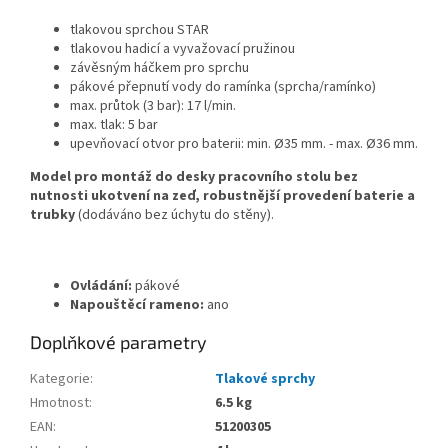
tlakovou sprchou STAR
tlakovou hadicí a vyvažovací pružinou
závěsným háčkem pro sprchu
pákové přepnutí vody do ramínka (sprcha/ramínko)
max. průtok (3 bar): 17 l/min.
max. tlak: 5 bar
upevňovací otvor pro baterii: min. Ø35 mm. - max. Ø36 mm.
Model pro montáž do desky pracovního stolu bez
nutnosti ukotvení na zeď, robustnější provedení baterie a
trubky
(dodáváno bez úchytu do stěny).
Ovládání:
pákové
Napouštěcí rameno:
ano
Doplňkové parametry
Kategorie
:
Tlakové sprchy
Hmotnost
:
6.5 kg
EAN
:
51200305