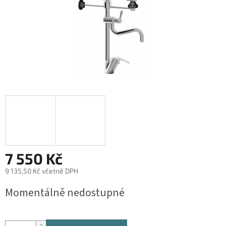
7 550 Kč
9 135,50 Kč včetně DPH
Měrná
Momentálně nedostupné
cena: