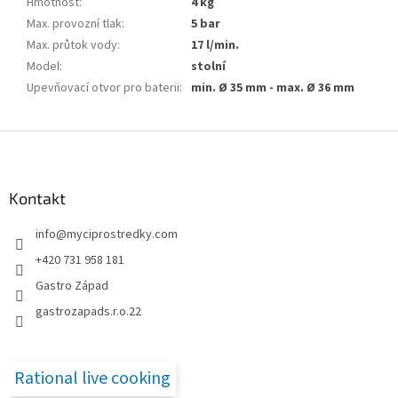
Hmotnost
:
4 kg
Max. provozní tlak
:
5 bar
Max. průtok vody
:
17 l/min.
Model
:
stolní
Upevňovací otvor pro baterii
:
min. Ø 35 mm - max. Ø 36 mm
Z
á
p
a
Kontakt
t
info
@
myciprostredky.com
í
+420 731 958 181
Gastro Západ
gastrozapads.r.o.22
Rational live cooking