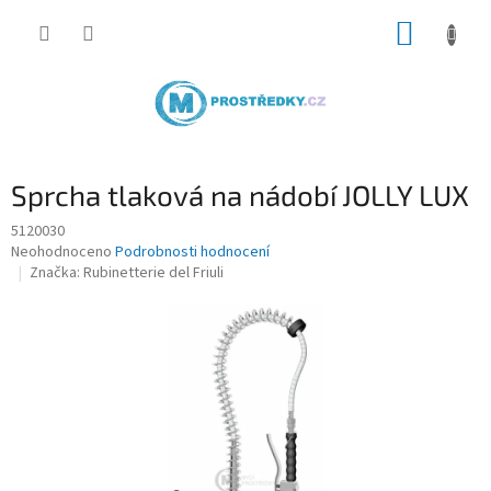
Přejít
NÁKUP
na
obsah
KOŠÍK
Sprcha tlaková na nádobí JOLLY LUX
5120030
Průměrné
Neohodnoceno
Podrobnosti hodnocení
hodnocení
Značka:
Rubinetterie del Friuli
produktu
je
0,0
z
5
hvězdiček.