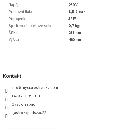
Napájení
:
230 V
Pracovní tlak
:
1,5-6 bar
Připojení
:
3/4"
Spotřeba tabletové soli
:
0,7 kg
Šířka
:
233 mm
Výška
:
460 mm
Z
á
p
a
Kontakt
t
info
@
myciprostredky.com
í
+420 731 958 181
Gastro Západ
gastrozapads.r.o.22