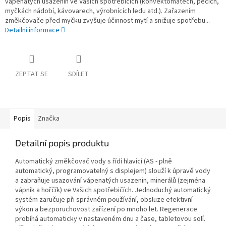
vápenatých usazenin ve Vašich spotřebičích (konvektomatech, pecích,
myčkách nádobí, kávovarech, výrobnících ledu atd.). Zařazením
změkčovače před myčku zvyšuje účinnost mytí a snižuje spotřebu...
Detailní informace
ZEPTAT SE
SDÍLET
Popis
Značka
Detailní popis produktu
Automatický změkčovač vody s řídí hlavicí (AS - plně
automatický, programovatelný s displejem) slouží k úpravě vody
a zabraňuje usazování vápenatých usazenin, minerálů (zejména
vápník a hořčík) ve Vašich spotřebičích. Jednoduchý automatický
systém zaručuje při správném používání, obsluze efektivní
výkon a bezporuchovost zařízení po mnoho let. Regenerace
probíhá automaticky v nastaveném dnu a čase, tabletovou solí.